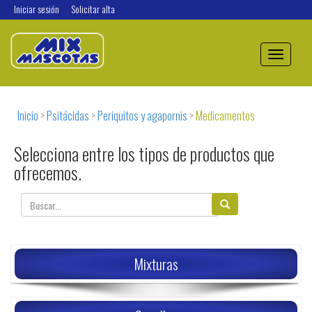
Iniciar sesión
Solicitar alta
Toggle
navigation
Inicio
>
Psitácidas
>
Periquitos y agapornis
>
Medicamentos
Selecciona entre los tipos de productos que
ofrecemos.
Mixturas