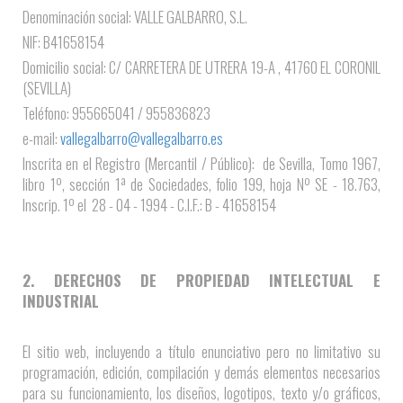
Denominación social: VALLE GALBARRO, S.L.
NIF: B41658154
Domicilio social: C/ CARRETERA DE UTRERA 19-A , 41760 EL CORONIL
(SEVILLA)
Teléfono: 955665041 / 955836823
e-mail:
vallegalbarro@vallegalbarro.es
Inscrita en el Registro (Mercantil / Público): de Sevilla, Tomo 1967,
libro 1º, sección 1ª de Sociedades, folio 199, hoja Nº SE - 18.763,
Inscrip. 1º el 28 - 04 - 1994 - C.I.F.: B - 41658154
2. DERECHOS DE PROPIEDAD INTELECTUAL E
INDUSTRIAL
El sitio web, incluyendo a título enunciativo pero no limitativo su
programación, edición, compilación y demás elementos necesarios
para su funcionamiento, los diseños, logotipos, texto y/o gráficos,