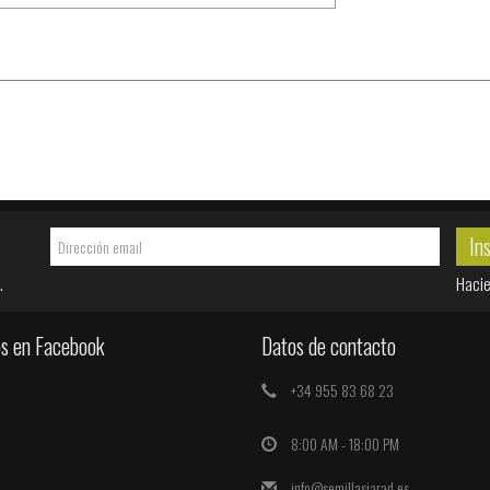
In
.
Hacie
s en Facebook
Datos de contacto
+34 955 83 68 23
8:00 AM - 18:00 PM
info@semillasjarad.es