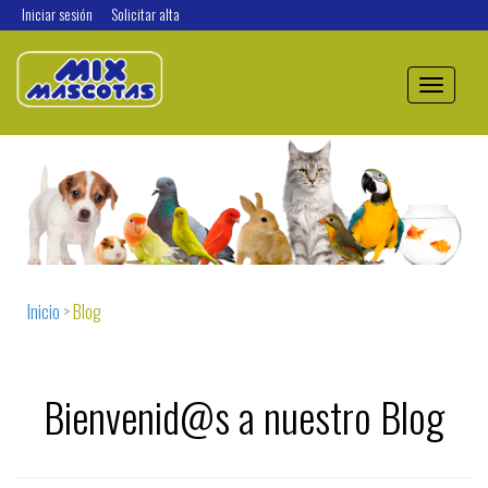
Iniciar sesión
Solicitar alta
Toggle
navigation
Inicio
>
Blog
Bienvenid@s a nuestro Blog